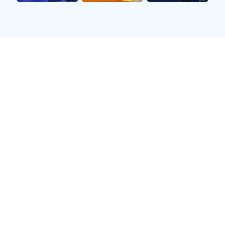
足球专题
欧冠决赛前瞻：豪门对决一触即发，战术博
弈成关键
本周日晚，备受瞩目的欧冠决赛将在两支欧洲顶级豪门之
间展开。双方在过去十年的交锋记录互有胜负，此次决战
无疑将上演一场战术与意志的巅峰较量...
2小时前
阅读: 3,452