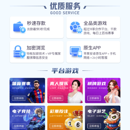
巴萨
3
NBA · 常规赛
湖人
112
勇士
108
意甲 · 第25轮
AC米兰
1
尤文图斯
0
热门赛事资讯
更多 >>