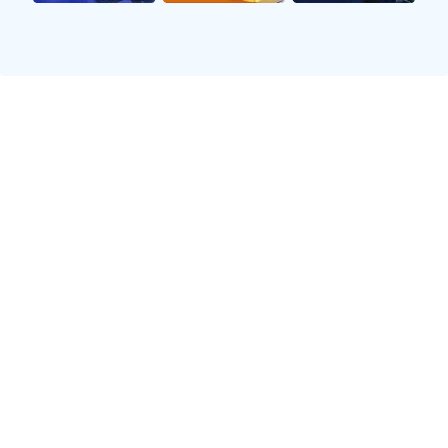
足球专题
欧冠决赛前瞻：豪门对决一触即发，战术博
弈成关键
本周日晚，备受瞩目的欧冠决赛将在两支欧洲顶级豪门之
间展开。双方在过去十年的交锋记录互有胜负，此次决战
无疑将上演一场战术与意志的巅峰较量...
2小时前
阅读: 3,452