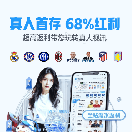
欢迎来到BSports必一运动官方网站 | 全球领先的体育赛事资讯平台
B-Sports
必一运动
首页
足球专区
篮球专区
NBA
世界杯
赛事分析
球队百科
今日焦点
探索竞技体育的无限魅力
洞察赛场背后的故事
BSports必一运动为您提供全球最及时的足球、
篮球、网球等体育赛事报道，深度解析比赛数