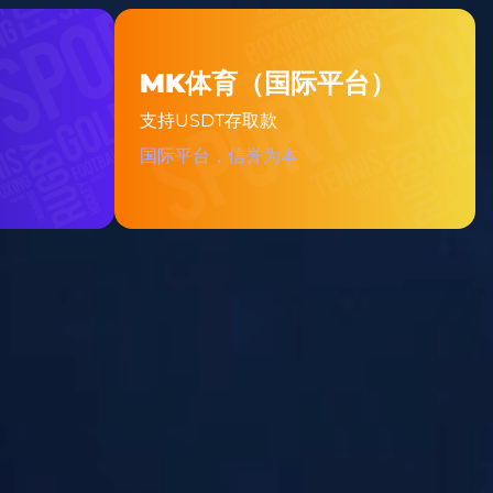
意甲 · 第25轮
AC米兰
1
尤文图斯
0
更多 >>