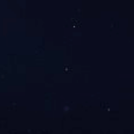
员百科精选
布朗·詹姆斯
史得分王，永远的“King”，展现长青树奇迹。
蒂芬·库里
变篮球历史的射手，三分线外的无解存在。
古拉·约基奇
球中锋的代表，用智慧掌控比赛的“约老师”。