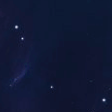
NBA速递
全明星周末回顾：新星闪耀，老将情怀
满满
今年的全明星周末充满了惊喜与感动。无论是扣篮
大赛的惊天一扣，还是三分大赛的绝杀时刻，都让
球迷回味无穷。新一代球星正在崛起...