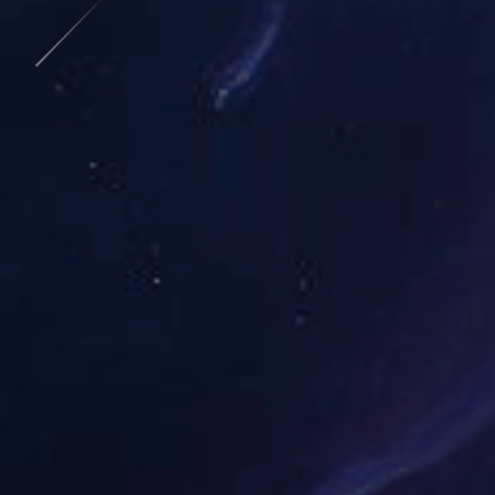
量...
2小时前
阅读: 3,452
世界杯专区
世预赛战报：亚洲区出线形势错综复
杂，末轮生死战
随着世预赛进入最后阶段，各支球队的积分差距微
乎其微。分析显示，目前排名前列的四支球队仍有