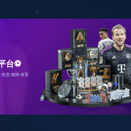
事资讯平台
体育的无限魅力
背后的故事
供全球最及时的足球、篮球、网球等体育赛事
打造最专业的体育资讯门户。