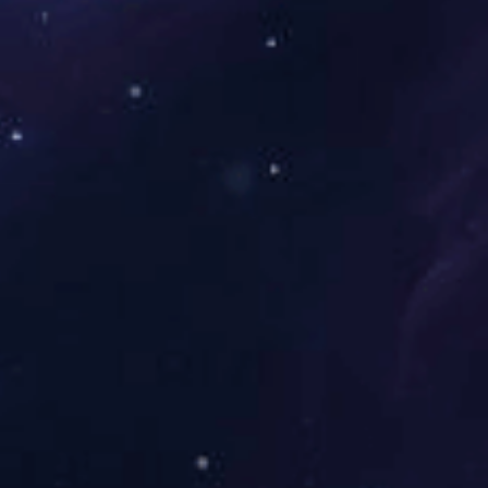
豪门恩怨：德国国家德比拜仁对阵多特蒙德
在德国足球的版图上，没有任何一场比赛能比得上
夺，更是两种足球哲学的对抗。拜仁依靠严密的战
和主场气势试图挑战霸权...
NBA & 篮球专区