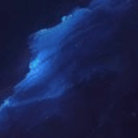
点，他们的选择或将影响未来几个赛季的格局...
3天前
阅读: 4,200
进入专区 >>
周焦点赛事
城 vs 利物浦
超争冠关键战，瓜迪奥拉与克洛普的直接对话。