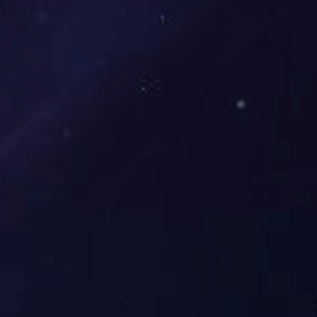
深度复盘
拜仁慕尼黑与多特蒙德之间的较量。这不仅是积分的争
术纪律和强大的控制力，而多特蒙德则凭借闪电般的反击