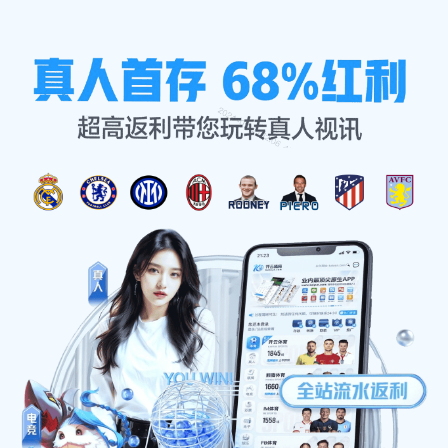
欢迎来到BSports必一运动官方网站 | 全球领先的体育赛事资讯平台
B-Sports
必一运动
首页
足球专区
篮球专区
NBA
世界杯
赛事分析
球队百科
今日焦点
探索竞技体育的无限魅力
洞察赛场背后的故事
BSports必一运动为您提供全球最及时的足球、
篮球、网球等体育赛事报道，深度解析比赛数