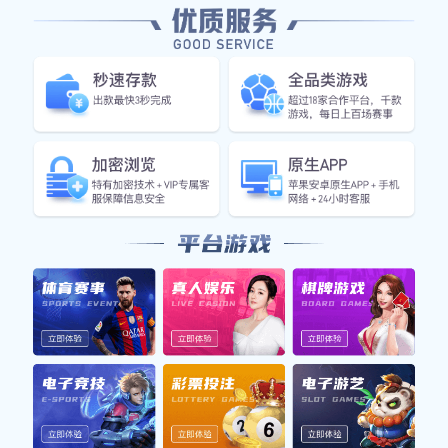
巴萨
3
NBA · 常规赛
湖人
112
勇士
108
意甲 · 第25轮
AC米兰
1
尤文图斯
0
热门赛事资讯
更多 >>