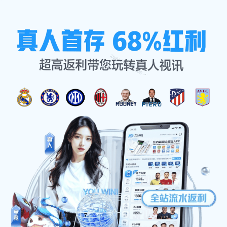
欢迎来到BSports必一运动官方网站 | 全球领先的体育赛事资讯平台
B-Sports
必一运动
首页
足球专区
篮球专区
NBA
世界杯
赛事分析
球队百科
今日焦点
探索竞技体育的无限魅力
洞察赛场背后的故事
BSports必一运动为您提供全球最及时的足球、
篮球、网球等体育赛事报道，深度解析比赛数