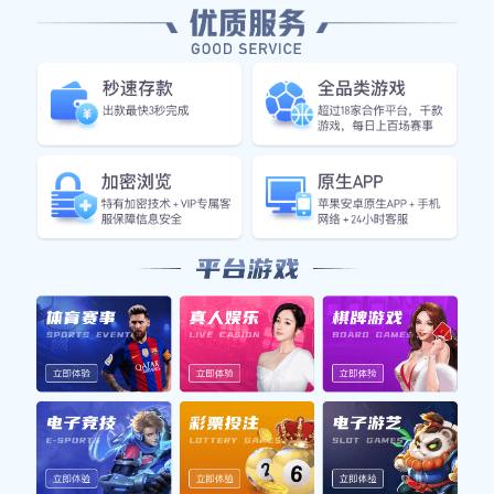
巴萨
3
NBA · 常规赛
湖人
112
勇士
108
意甲 · 第25轮
AC米兰
1
尤文图斯
0
热门赛事资讯
更多 >>