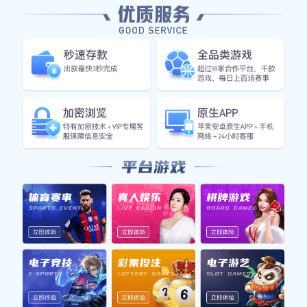
巴萨
3
NBA · 常规赛
湖人
112
勇士
108
意甲 · 第25轮
AC米兰
1
尤文图斯
0
热门赛事资讯
更多 >>