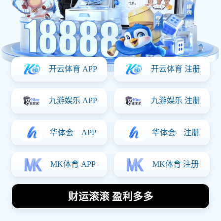
据，打造最专业的体育资讯门户。
查看更多资讯
今日实时比分
LIVE
英超 · 第28轮
阿森纳
2
切尔西
1
西甲 · 第30轮
皇马
3