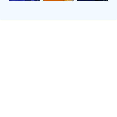
足球专题
欧冠决赛前瞻：豪门对决一触即发，战术博
弈成关键
本周日晚，备受瞩目的欧冠决赛将在两支欧洲顶级豪门之
间展开。双方在过去十年的交锋记录互有胜负，此次决战
无疑将上演一场战术与意志的巅峰较量...
2小时前
阅读: 3,452